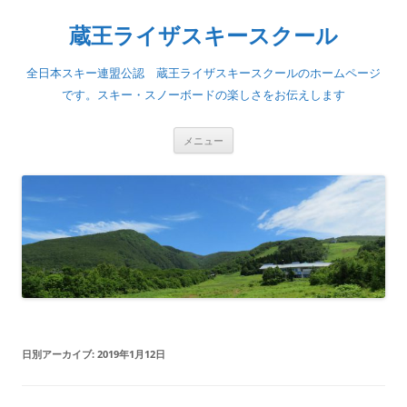
蔵王ライザスキースクール
全日本スキー連盟公認 蔵王ライザスキースクールのホームページ
です。スキー・スノーボードの楽しさをお伝えします
コ
メニュー
ン
テ
ン
ツ
へ
ス
キ
ッ
プ
日別アーカイブ:
2019年1月12日