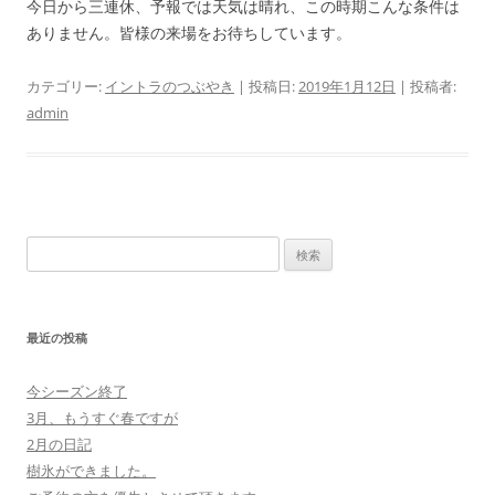
今日から三連休、予報では天気は晴れ、この時期こんな条件は
ありません。皆様の来場をお待ちしています。
カテゴリー:
イントラのつぶやき
| 投稿日:
2019年1月12日
|
投稿者:
admin
検
索
:
最近の投稿
今シーズン終了
3月、もうすぐ春ですが
2月の日記
樹氷ができました。