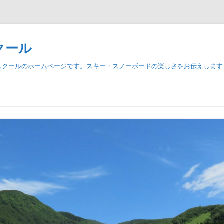
クール
スクールのホームページです。スキー・スノーボードの楽しさをお伝えします
コ
ン
テ
ン
ツ
へ
ス
キ
ッ
プ