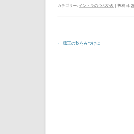
カテゴリー:
イントラのつぶやき
| 投稿日:
2
投
←
蔵王の秋をみつけに
稿
ナ
ビ
ゲ
ー
シ
ョ
ン