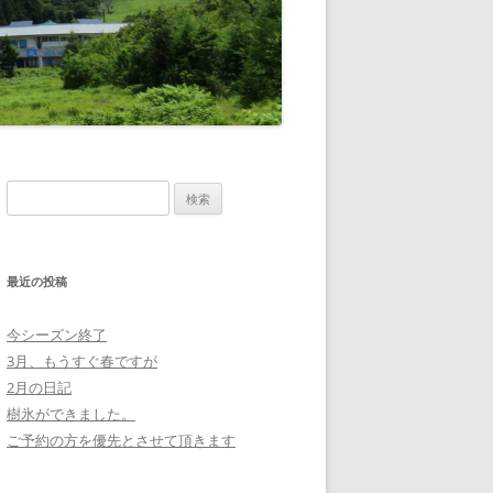
検
索
:
最近の投稿
今シーズン終了
3月、もうすぐ春ですが
2月の日記
樹氷ができました。
ご予約の方を優先とさせて頂きます